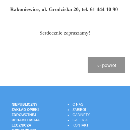
Rakoniewice, ul. Grodziska 20, tel. 61 444 10 90
Serdecznie zapraszamy!
<- powrót
NIEPUBLICZNY
O NAS
ZAKŁAD OPIEKI
ZABIEGI
ZDROWOTNEJ
GABINETY
REHABILITACJA
GALERIA
LECZNICZA
KONTAKT