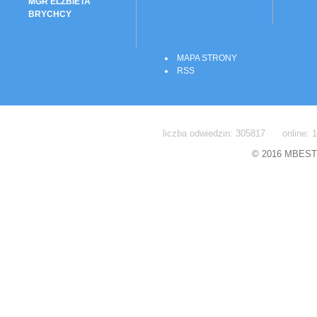
MGR ELŻBIETA
BRYCHCY
MAPA STRONY
RSS
liczba odwiedzin: 305817 online: 1
© 2016 MBEST