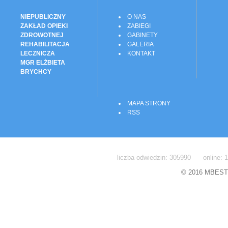
NIEPUBLICZNY
O NAS
ZAKŁAD OPIEKI
ZABIEGI
ZDROWOTNEJ
GABINETY
REHABILITACJA
GALERIA
LECZNICZA
KONTAKT
MGR ELŻBIETA
BRYCHCY
MAPA STRONY
RSS
liczba odwiedzin: 305990 online: 1
© 2016 MBEST