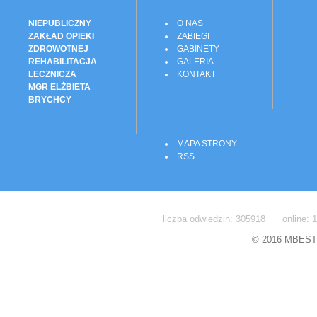
NIEPUBLICZNY
O NAS
ZAKŁAD OPIEKI
ZABIEGI
ZDROWOTNEJ
GABINETY
REHABILITACJA
GALERIA
LECZNICZA
KONTAKT
MGR ELŻBIETA
BRYCHCY
MAPA STRONY
RSS
liczba odwiedzin: 305918 online: 1
© 2016 MBEST